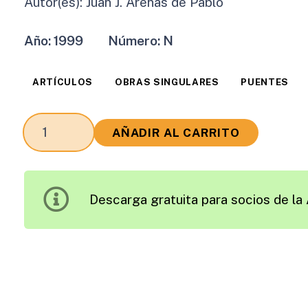
Autor(es):
Juan J. Arenas de Pablo
Año:
1999
Número:
N
ARTÍCULOS
OBRAS SINGULARES
PUENTES
Un
AÑADIR AL CARRITO
Puente
Urbano
de
Descarga gratuita para socios de la 
Fin
de
Siglo
cantidad