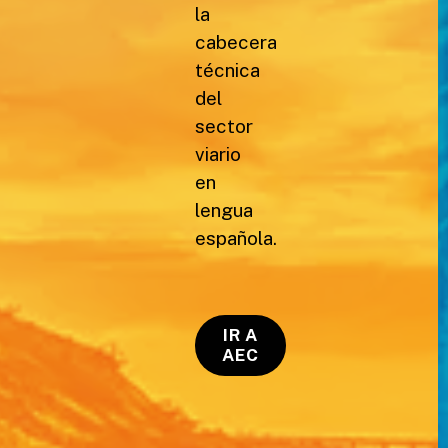
la
cabecera
técnica
del
sector
viario
en
lengua
española.
IR A
AEC