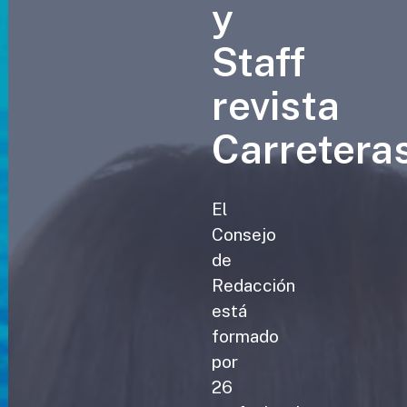
y
Staff
revista
Carretera
El
Consejo
de
Redacción
está
formado
por
26