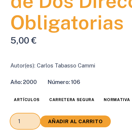
de Dos Direc
Obligatorias
5,00
€
Autor(es):
Carlos Tabasso Cammi
Año:
2000
Número:
106
ARTÍCULOS
CARRETERA SEGURA
NORMATIVA
Técnica,
AÑADIR AL CARRITO
Derecho