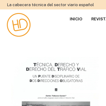
La cabecera técnica del sector viario español
INICIO
REVIS