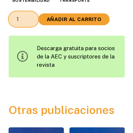
SOSTENIBILIDAD
TRANSPORTE
Sostenibilidad
AÑADIR AL CARRITO
de
la
Carretera
Descarga gratuita para socios
y
de la AEC y suscriptores de la
el
revista
Transporte,
un
Enfoque
de
Desarrollo
Otras publicaciones
Territorial
cantidad