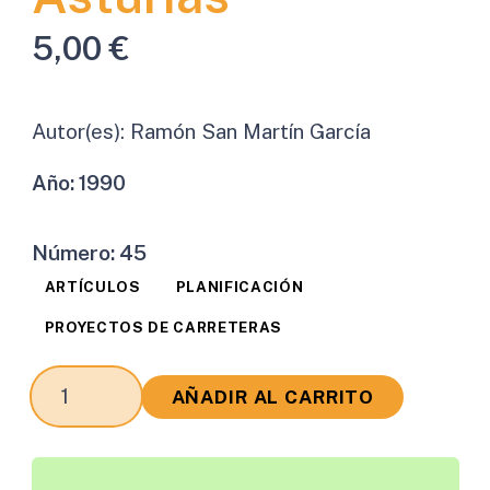
5,00
€
Autor(es):
Ramón San Martín García
Año:
1990
Número:
45
ARTÍCULOS
PLANIFICACIÓN
PROYECTOS DE CARRETERAS
Situación
AÑADIR AL CARRITO
Actual
de
la