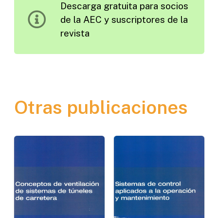
Descarga gratuita para socios
Rige
de la AEC y suscriptores de la
en
revista
Asturias
cantidad
Otras publicaciones