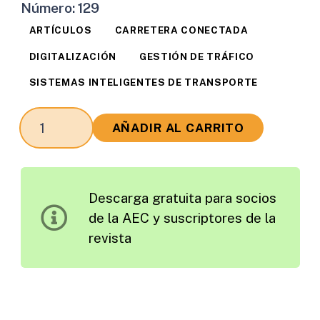
Número:
129
ARTÍCULOS
CARRETERA CONECTADA
DIGITALIZACIÓN
GESTIÓN DE TRÁFICO
SISTEMAS INTELIGENTES DE TRANSPORTE
Sistemas
AÑADIR AL CARRITO
Inteligentes
de
Transporte
Descarga gratuita para socios
en
de la AEC y suscriptores de la
la
revista
Red
Transeuropea
dentro
del
Marco