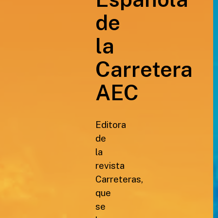
de
la
Carretera
AEC
Editora
de
la
revista
Carreteras,
que
se