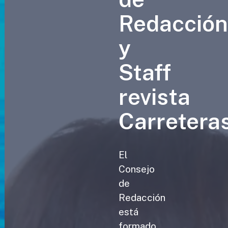
Redacció
y
Staff
revista
Carretera
El
Consejo
de
Redacción
está
formado