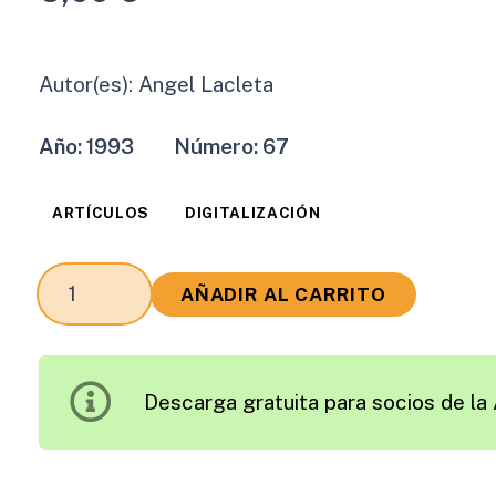
Autor(es):
Angel Lacleta
Año:
1993
Número:
67
ARTÍCULOS
DIGITALIZACIÓN
Sesión
AÑADIR AL CARRITO
de
Trabajo
9.
Descarga gratuita para socios de la 
Transferencias
de
Tecnología