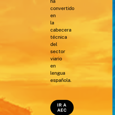
ha
convertido
en
la
cabecera
técnica
del
sector
viario
en
lengua
española.
IR A
AEC