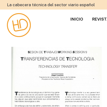
La cabecera técnica del sector viario español
INICIO
REVIS