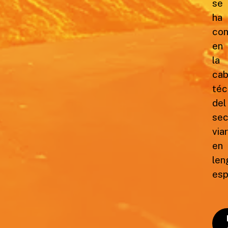
se
ha
con
en
la
cab
téc
del
sec
viar
en
len
esp