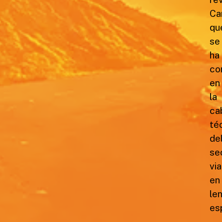
Ca
qu
se
ha
co
en
la
ca
té
de
se
via
en
le
es