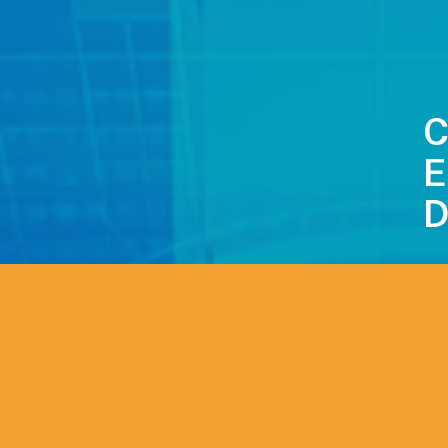
C
E
D
In
es
pe
gl
y
uni
to