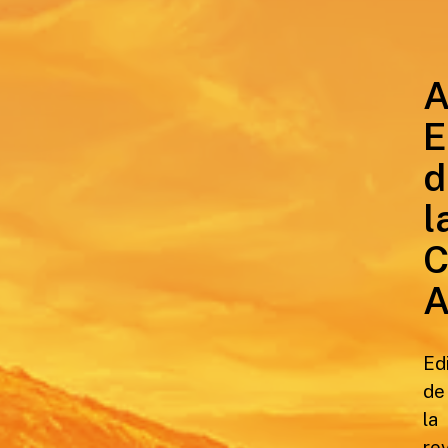
A
E
d
l
C
Ed
de
la
re