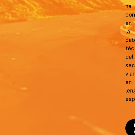
ha
con
en
la
cab
téc
del
sec
viar
en
len
esp