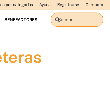
da por categorías
Ayuda
Registrarse
Contacto
BENEFACTORES
eteras