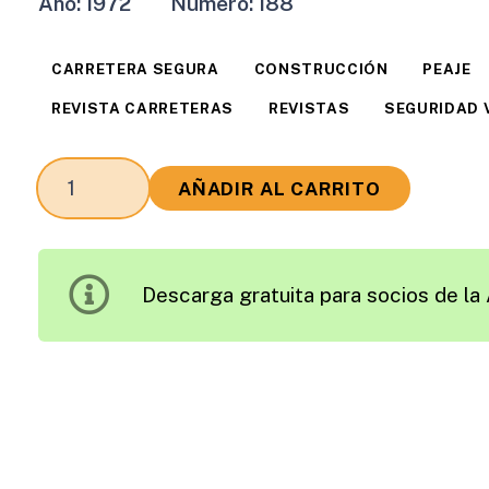
Año:
1972
Número:
188
CARRETERA SEGURA
CONSTRUCCIÓN
PEAJE
REVISTA CARRETERAS
REVISTAS
SEGURIDAD 
Revista
AÑADIR AL CARRITO
Carreteras
Edición
1972
Descarga gratuita para socios de la 
cantidad