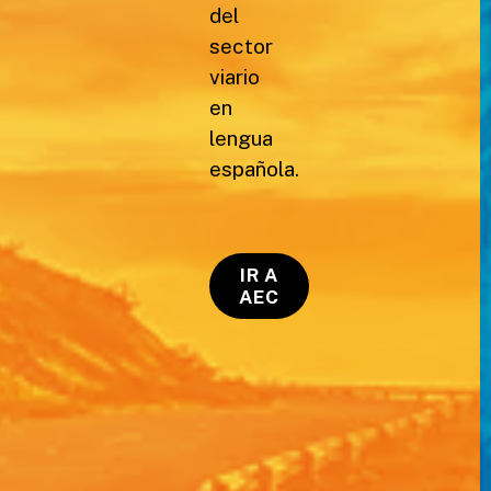
del
sector
viario
en
lengua
española.
IR A
AEC