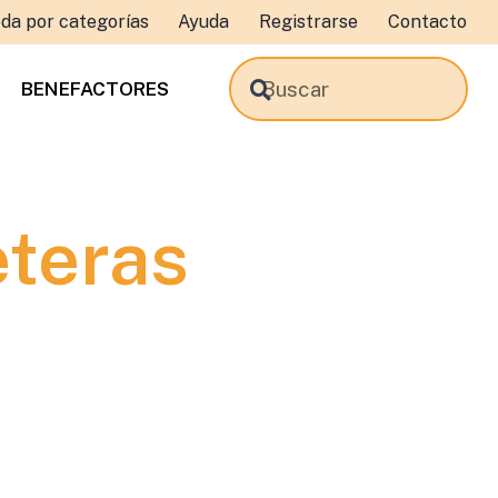
da por categorías
Ayuda
Registrarse
Contacto
BENEFACTORES
eteras