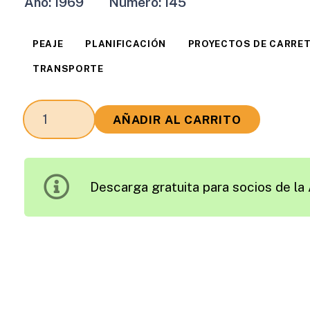
Año:
1969
Número:
145
PEAJE
PLANIFICACIÓN
PROYECTOS DE CARRE
TRANSPORTE
Revista
AÑADIR AL CARRITO
Carreteras
Edición
1969
Descarga gratuita para socios de la 
cantidad