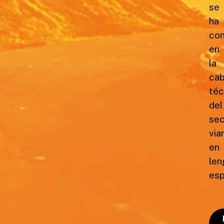
se
ha
con
en
la
ca
téc
del
sec
via
en
len
esp