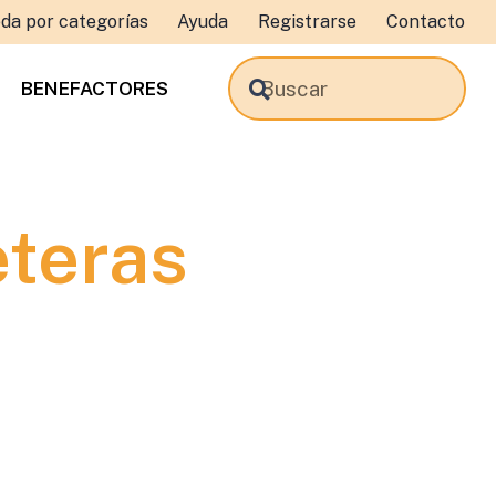
da por categorías
Ayuda
Registrarse
Contacto
BENEFACTORES
eteras