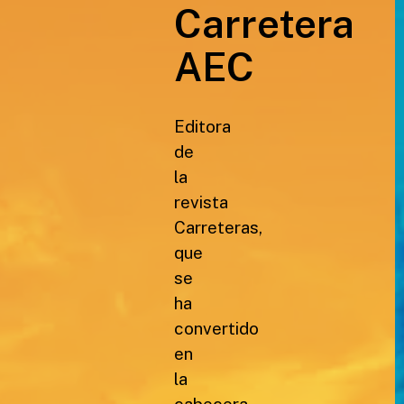
Carretera
AEC
Editora
de
la
revista
Carreteras,
que
se
ha
convertido
en
la