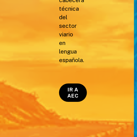
cabecera
técnica
del
sector
viario
en
lengua
española.
IR A
AEC