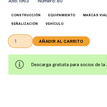
Año:
1963
Número:
80
CONSTRUCCIÓN
EQUIPAMIENTO
MARCAS VIA
SEÑALIZACIÓN
VEHÍCULO
Revista
AÑADIR AL CARRITO
Carreteras
Edición
1963
Descarga gratuita para socios de la 
cantidad