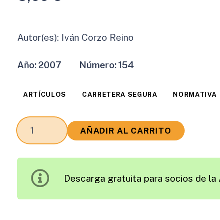
Autor(es):
Iván Corzo Reino
Año:
2007
Número:
154
ARTÍCULOS
CARRETERA SEGURA
NORMATIVA
Reválida
AÑADIR AL CARRITO
en
Septiembre
para
Descarga gratuita para socios de la 
el
Sector
Viario