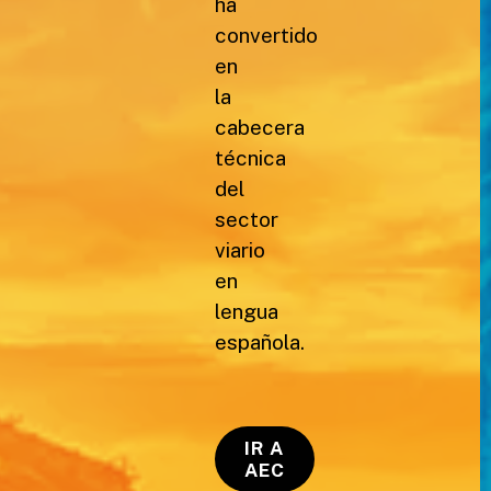
ha
convertido
en
la
cabecera
técnica
del
sector
viario
en
lengua
española.
IR A
AEC