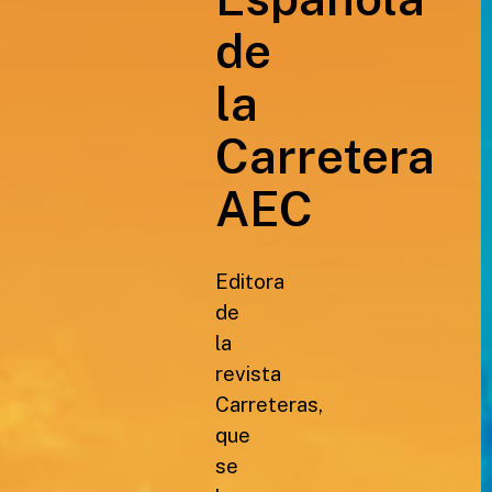
de
la
Carretera
AEC
Editora
de
la
revista
Carreteras,
que
se