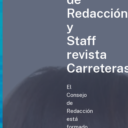
Redacció
y
Staff
revista
Carretera
El
Consejo
de
Redacción
está
formado