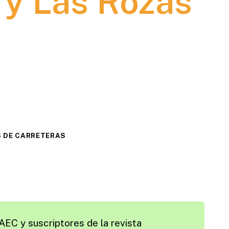
 y Las Rozas
 DE CARRETERAS
AEC y suscriptores de la revista