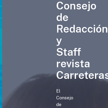
Consejo
de
Redacció
y
Staff
revista
Carretera
El
Consejo
de