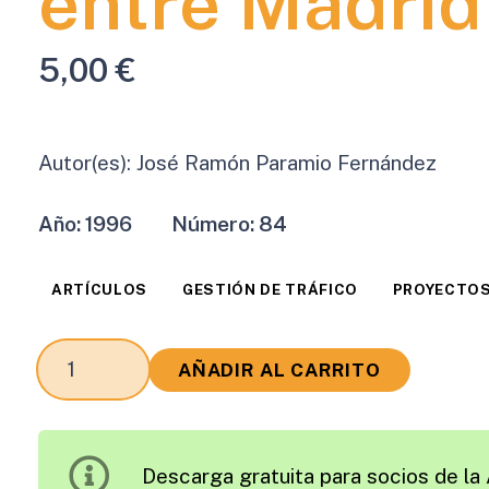
entre Madrid
5,00
€
Autor(es):
José Ramón Paramio Fernández
Año:
1996
Número:
84
ARTÍCULOS
GESTIÓN DE TRÁFICO
PROYECTOS
Remodelación
AÑADIR AL CARRITO
de
la
Infraestructura
Descarga gratuita para socios de la 
de