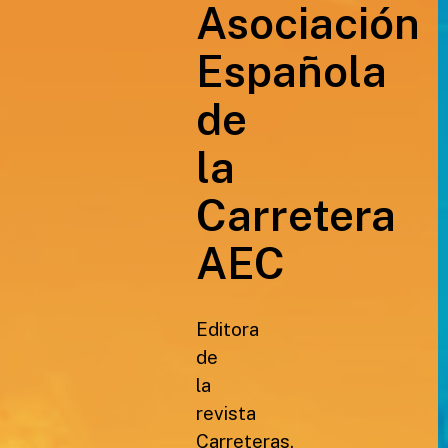
Asociación
Española
de
la
Carretera
AEC
Editora
de
la
revista
Carreteras,