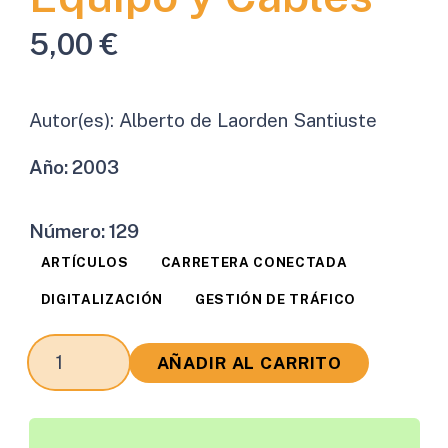
5,00
€
Autor(es):
Alberto de Laorden Santiuste
Año:
2003
Número:
129
ARTÍCULOS
CARRETERA CONECTADA
DIGITALIZACIÓN
GESTIÓN DE TRÁFICO
Redes
AÑADIR AL CARRITO
de
Comunicación.
Equipo