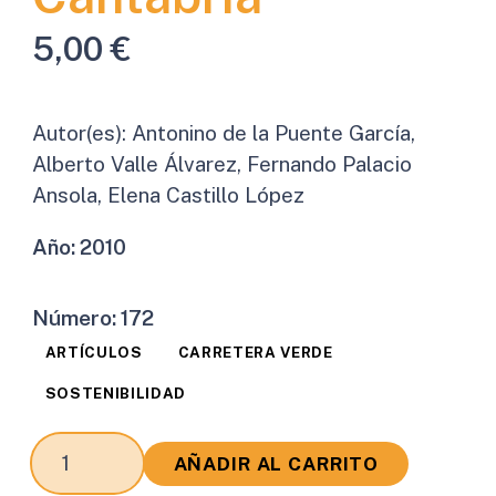
5,00
€
Autor(es):
Antonino de la Puente García,
Alberto Valle Álvarez, Fernando Palacio
Ansola, Elena Castillo López
Año:
2010
Número:
172
ARTÍCULOS
CARRETERA VERDE
SOSTENIBILIDAD
Red
AÑADIR AL CARRITO
de