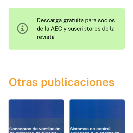
Carreteras
Paisajísticas
Descarga gratuita para socios
de
de la AEC y suscriptores de la
Cantabria
revista
cantidad
Otras publicaciones