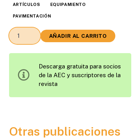
ARTÍCULOS
EQUIPAMIENTO
PAVIMENTACIÓN
Propuesta
AÑADIR AL CARRITO
para
la
Gestión
Descarga gratuita para socios
y
de la AEC y suscriptores de la
Disponibilidad
revista
de
Información
de
Carreteras
Concesionadas
Otras publicaciones
en
Chile