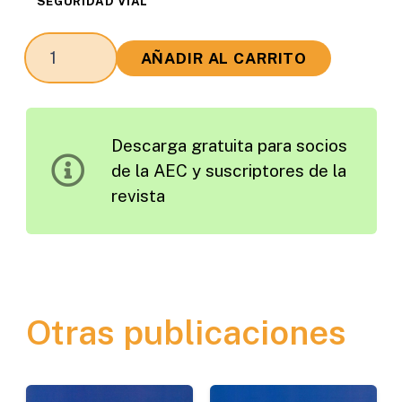
SEGURIDAD VIAL
Procedimiento
AÑADIR AL CARRITO
para
Evaluar
la
Descarga gratuita para socios
Efectividad
de la AEC y suscriptores de la
de
revista
las
Actuaciones
de
Mejora
de
Otras publicaciones
la
Seguridad
Vial
cantidad