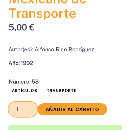
Transporte
5,00
€
Autor(es):
Alfonso Rico Rodríguez
Año:
1992
Número:
58
ARTÍCULOS
TRANSPORTE
Presentación
AÑADIR AL CARRITO
del
Instituto
Mexicano