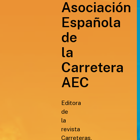
Asociación
Española
de
la
Carretera
AEC
Editora
de
la
revista
Carreteras,