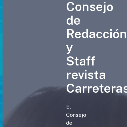
Consejo
de
Redacció
y
Staff
revista
Carretera
El
Consejo
de