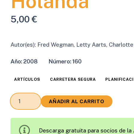
Holanda
5,00
€
Autor(es):
Fred Wegman, Letty Aarts, Charlotte
Año:
2008
Número:
160
ARTÍCULOS
CARRETERA SEGURA
PLANIFICAC
Planificación
AÑADIR AL CARRITO
e
Implementación
de
Descarga gratuita para socios de la 
la