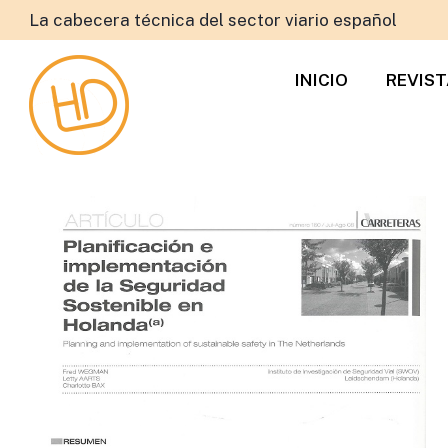
La cabecera técnica del sector viario español
INICIO
REVIS