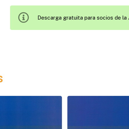
las
Señales
Descarga gratuita para socios de la 
de
Tráfico.
Parámetros
y
Recomendaciones
de
Diseño
s
cantidad