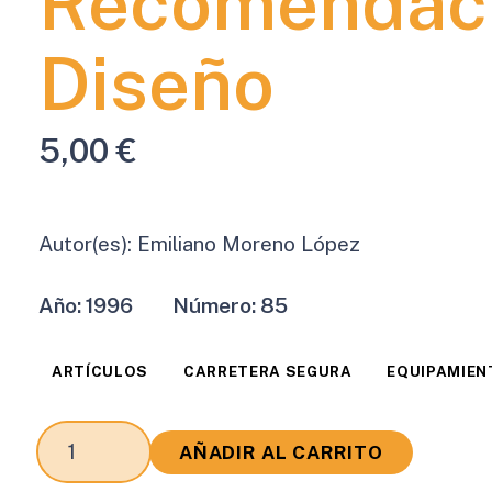
Recomendaci
Diseño
5,00
€
Autor(es):
Emiliano Moreno López
Año:
1996
Número:
85
ARTÍCULOS
CARRETERA SEGURA
EQUIPAMIEN
Percepción
AÑADIR AL CARRITO
de