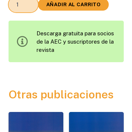
Paseo
AÑADIR AL CARRITO
del
Bajo:
El
Descarga gratuita para socios
Desafío
de la AEC y suscriptores de la
de
revista
la
Ingeniería
Urbana
cantidad
Otras publicaciones