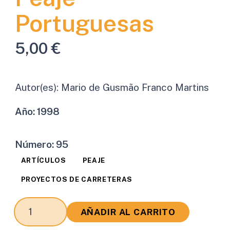
Portuguesas
5,00
€
Autor(es):
Mario de Gusmão Franco Martins
Año:
1998
Número:
95
ARTÍCULOS
PEAJE
PROYECTOS DE CARRETERAS
Panorama
AÑADIR AL CARRITO
sobre