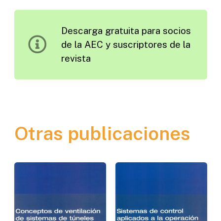
las
Autopistas
Descarga gratuita para socios
de
de la AEC y suscriptores de la
Peaje
revista
Portuguesas
cantidad
Otras publicaciones