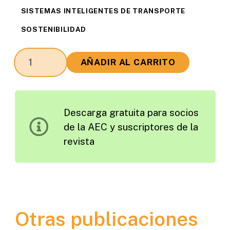
SISTEMAS INTELIGENTES DE TRANSPORTE
SOSTENIBILIDAD
Paneles
AÑADIR AL CARRITO
de
Mensaje
Variable
Descarga gratuita para socios
de
de la AEC y suscriptores de la
Bajo
revista
Consumo,
para
Tráfico
cantidad
Otras publicaciones