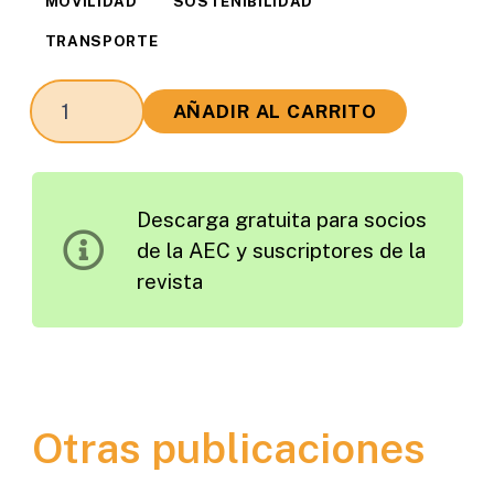
MOVILIDAD
SOSTENIBILIDAD
TRANSPORTE
Organización
AÑADIR AL CARRITO
del
Transporte
Público
Descarga gratuita para socios
en
de la AEC y suscriptores de la
las
revista
Áreas
Metropolitanas
Europeas
cantidad
Otras publicaciones