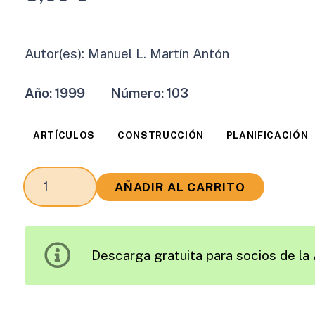
Autor(es):
Manuel L. Martín Antón
Año:
1999
Número:
103
ARTÍCULOS
CONSTRUCCIÓN
PLANIFICACIÓN
Nuevos
AÑADIR AL CARRITO
Horizontes
para
la
Descarga gratuita para socios de la 
Investigación
y
el