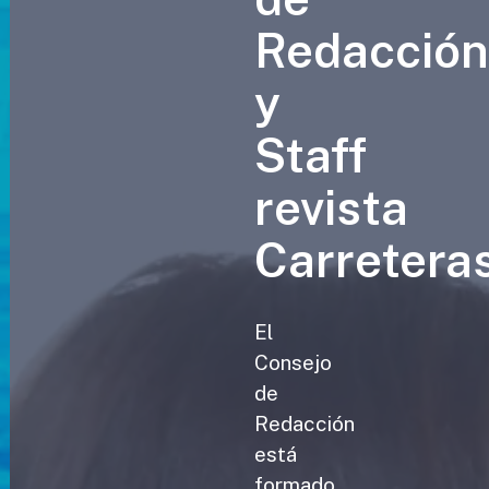
Redacció
y
Staff
revista
Carretera
El
Consejo
de
Redacción
está
formado