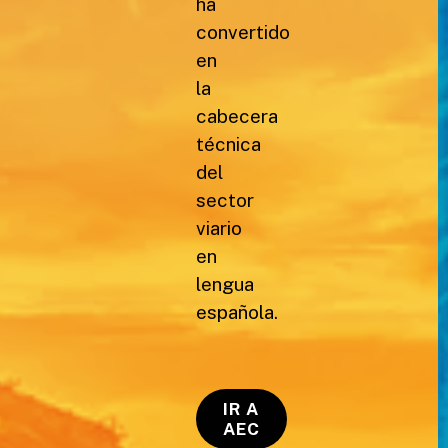
ha
convertido
en
la
cabecera
técnica
del
sector
viario
en
lengua
española.
IR A
AEC