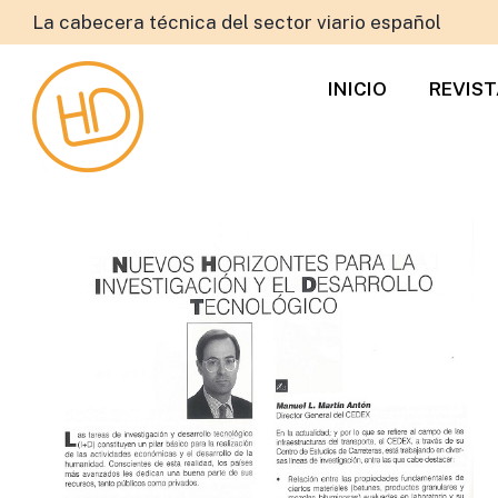
La cabecera técnica del sector viario español
INICIO
REVIS