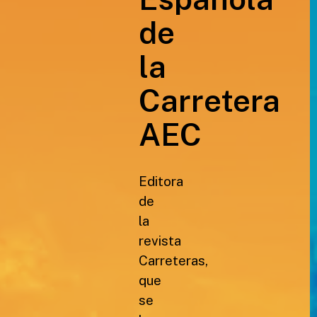
de
la
Carretera
AEC
Editora
de
la
revista
Carreteras,
que
se