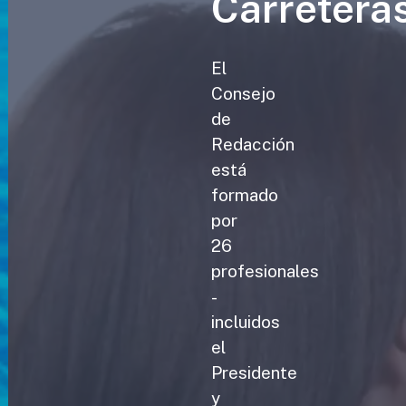
Carretera
El
Consejo
de
Redacción
está
formado
por
26
profesionales
-
incluidos
el
Presidente
y