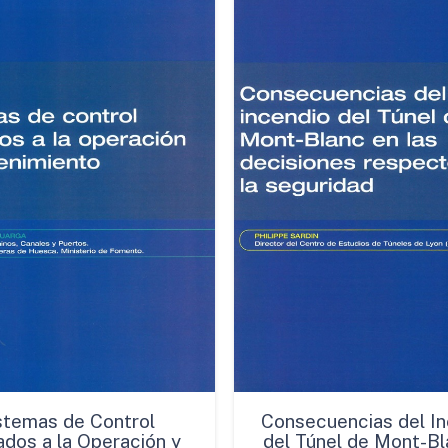
de
la
Supervisión
cantidad
stemas de Control
Consecuencias del In
ados a la Operación y
del Túnel de Mont-Bl