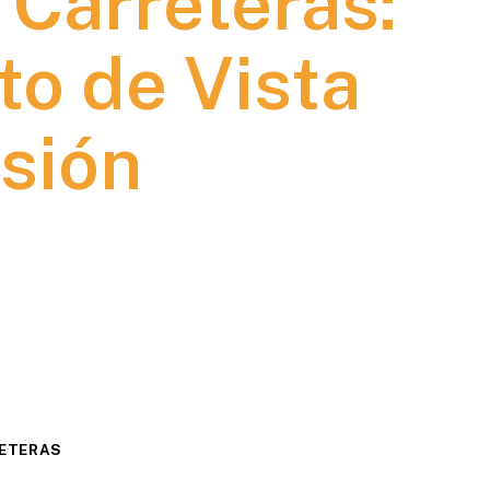
 Carreteras:
to de Vista
isión
RETERAS