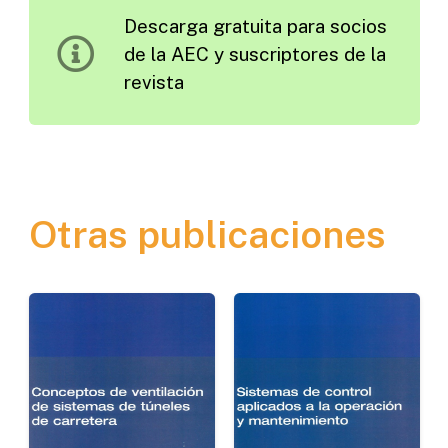
Descarga gratuita para socios
Una
de la AEC y suscriptores de la
Encrucijada
revista
de
Caminos
cantidad
Otras publicaciones