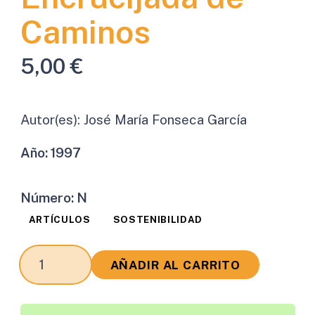
Caminos
5,00
€
Autor(es):
José María Fonseca García
Año:
1997
Número:
N
ARTÍCULOS
SOSTENIBILIDAD
Nuestra
AÑADIR AL CARRITO
Señora
del
Risco.