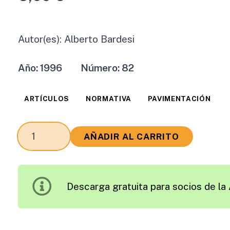
Autor(es):
Alberto Bardesi
Año:
1996
Número:
82
ARTÍCULOS
NORMATIVA
PAVIMENTACIÓN
Novedades
AÑADIR AL CARRITO
de
la
Normativa
Descarga gratuita para socios de la 
CEN
para
la