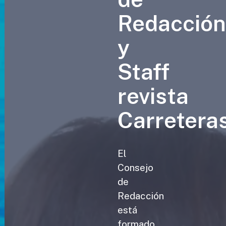
Redacció
y
Staff
revista
Carretera
El
Consejo
de
Redacción
está
formado