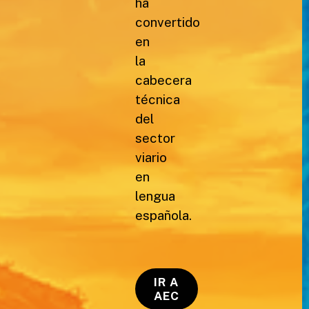
ha
convertido
en
la
cabecera
técnica
del
sector
viario
en
lengua
española.
IR A
AEC