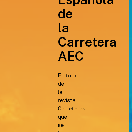
de
la
Carretera
AEC
Editora
de
la
revista
Carreteras,
que
se