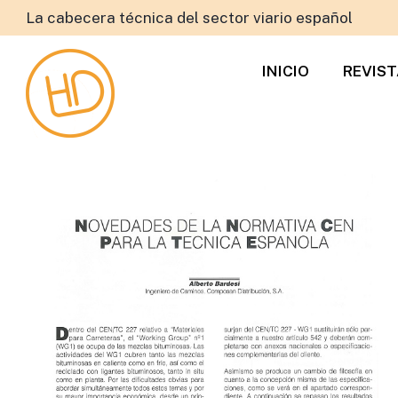
La cabecera técnica del sector viario español
INICIO
REVIS