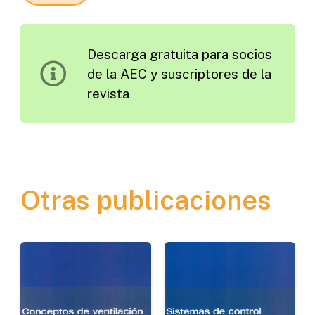
Diseño
de
Descarga gratuita para socios
las
de la AEC y suscriptores de la
Intersecciones
revista
cantidad
Otras publicaciones