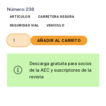
Número:
238
ARTÍCULOS
CARRETERA SEGURA
SEGURIDAD VIAL
VEHÍCULO
Mejora
AÑADIR AL CARRITO
de
la
Seguridad
Descarga gratuita para socios
Vial
de la AEC y suscriptores de la
de
revista
los
Motociclistas
en
la
Red