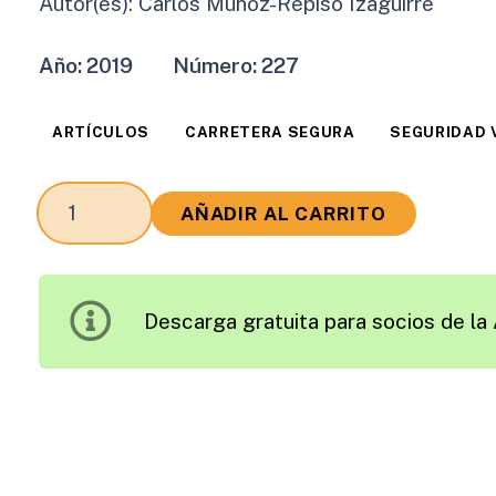
Autor(es):
Carlos Muñoz-Repiso Izaguirre
Año:
2019
Número:
227
ARTÍCULOS
CARRETERA SEGURA
SEGURIDAD 
Medallas
AÑADIR AL CARRITO
de
Oro
de
Descarga gratuita para socios de la 
la
Carretera
cantidad