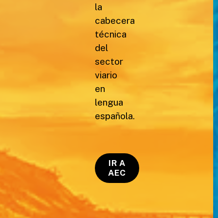
la
cabecera
técnica
del
sector
viario
en
lengua
española.
IR A
AEC