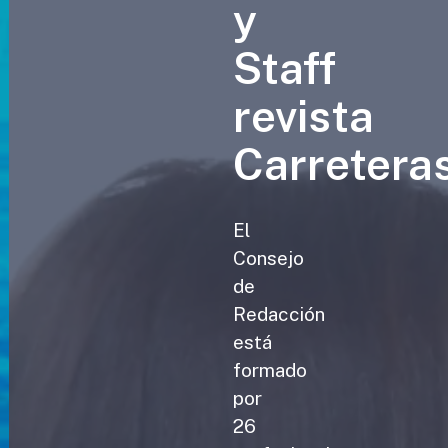
y
Staff
revista
Carretera
El
Consejo
de
Redacción
está
formado
por
26