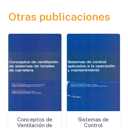
nueva
Otras publicaciones
Política
Común
de
Transportes
para
la
Unión
Europea
cantidad
Conceptos de
Sistemas de
Ventilación de
Control