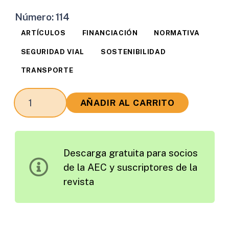
Número:
114
ARTÍCULOS
FINANCIACIÓN
NORMATIVA
SEGURIDAD VIAL
SOSTENIBILIDAD
TRANSPORTE
Los
AÑADIR AL CARRITO
Retos
de
la
Descarga gratuita para socios
Federación
de la AEC y suscriptores de la
Europea
revista
de
Carreteras
ante
una