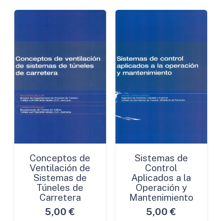
y
Compensatorias
de
Daños
al
Medio
Ambiente
en
los
Últimos
diez
Años
Conceptos de
Sistemas de
Ventilación de
Control
en
Sistemas de
Aplicados a la
Epsaña.
Túneles de
Operación y
Perspectivas
Carretera
Mantenimiento
de
5,00
€
5,00
€