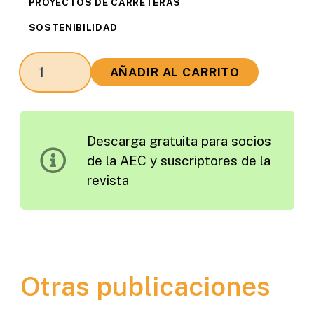
PROYECTOS DE CARRETERAS
SOSTENIBILIDAD
Los
AÑADIR AL CARRITO
Proyectos
de
Infraestructuras
Descarga gratuita para socios
de
de la AEC y suscriptores de la
Transporte
revista
y
la
Integración
de
Medidas
Otras publicaciones
Preventivas,
Correctoras