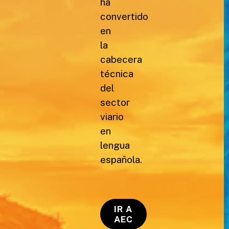
ha
convertido
en
la
cabecera
técnica
del
sector
viario
en
lengua
española.
IR A
AEC