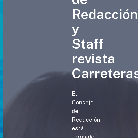
Redacció
y
Staff
revista
Carretera
El
Consejo
de
Redacción
está
formado