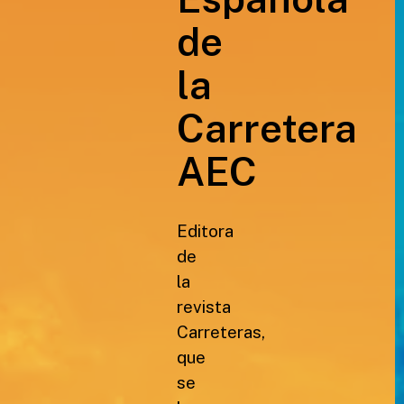
de
la
Carretera
AEC
Editora
de
la
revista
Carreteras,
que
se