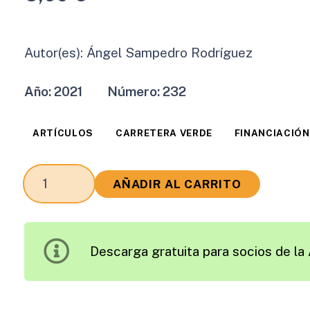
Autor(es):
Ángel Sampedro Rodríguez
Año:
2021
Número:
232
ARTÍCULOS
CARRETERA VERDE
FINANCIACIÓN
Los
AÑADIR AL CARRITO
Objetivos
de
Desarrollo
Descarga gratuita para socios de la 
Sostenible
y
la