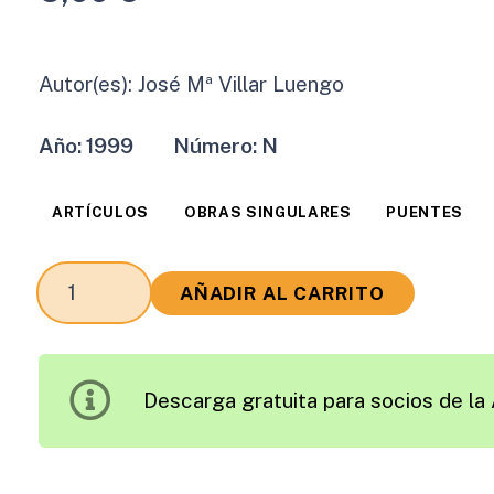
Autor(es):
José Mª Villar Luengo
Año:
1999
Número:
N
ARTÍCULOS
OBRAS SINGULARES
PUENTES
Los
AÑADIR AL CARRITO
Arcos
con
Tablero
Descarga gratuita para socios de la 
Intermedio.
Una
Antigua