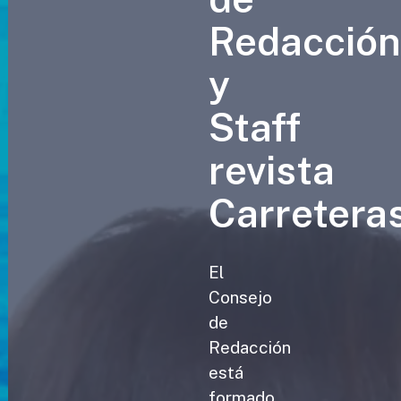
Redacció
y
Staff
revista
Carretera
El
Consejo
de
Redacción
está
formado