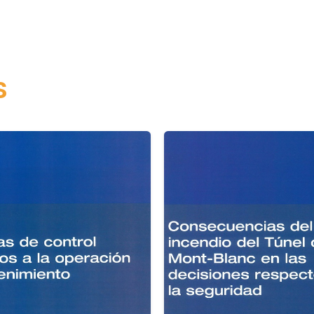
y
Nueva
Tipología
cantidad
s