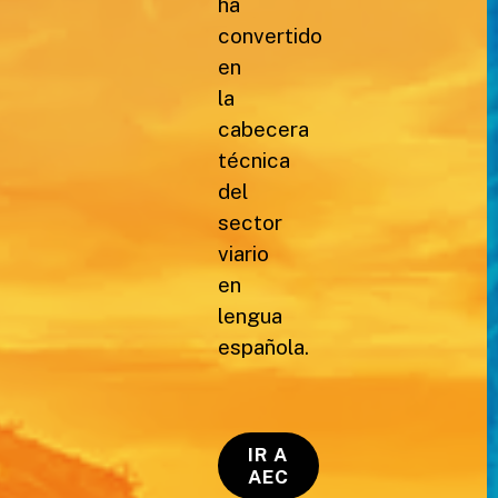
ha
convertido
en
la
cabecera
técnica
del
sector
viario
en
lengua
española.
IR A
AEC