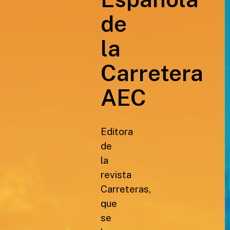
de
la
Carretera
AEC
Editora
de
la
revista
Carreteras,
que
se