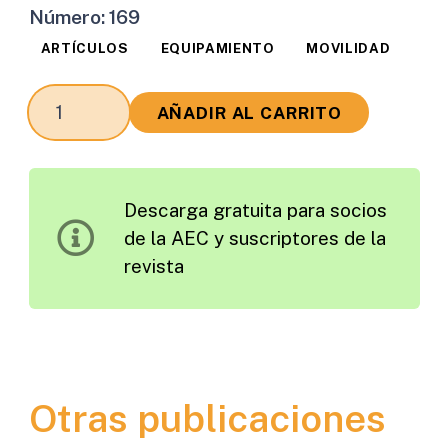
Número:
169
ARTÍCULOS
EQUIPAMIENTO
MOVILIDAD
Los
AÑADIR AL CARRITO
Aparcamientos
para
Personas
Descarga gratuita para socios
de
de la AEC y suscriptores de la
Movilidad
revista
Reducida:
El
Caso
de
Santander
Otras publicaciones
cantidad