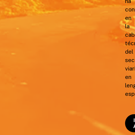
ha
con
en
la
cab
téc
del
sec
viar
en
len
esp