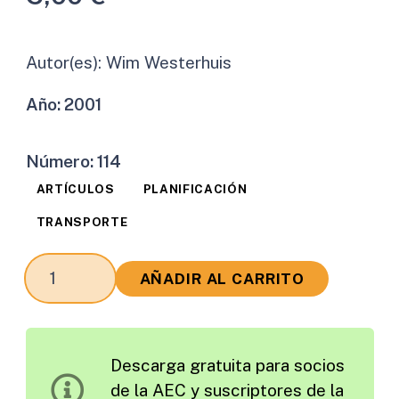
Autor(es):
Wim Westerhuis
Año:
2001
Número:
114
ARTÍCULOS
PLANIFICACIÓN
TRANSPORTE
Las
AÑADIR AL CARRITO
Políticas
del
Transporte
Descarga gratuita para socios
(*)
de la AEC y suscriptores de la
cantidad