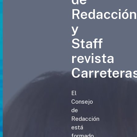
Redacció
y
Staff
revista
Carretera
El
Consejo
de
Redacción
está
formado