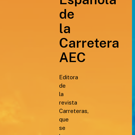
de
la
Carretera
AEC
Editora
de
la
revista
Carreteras,
que
se