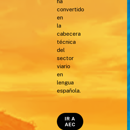
ha
convertido
en
la
cabecera
técnica
del
sector
viario
en
lengua
española.
IR A
AEC