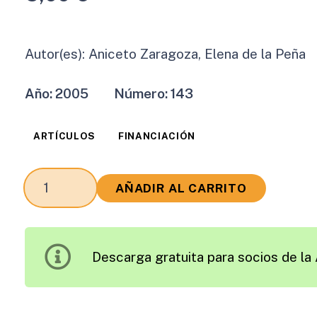
Autor(es):
Aniceto Zaragoza, Elena de la Peña
Año:
2005
Número:
143
ARTÍCULOS
FINANCIACIÓN
Las
AÑADIR AL CARRITO
Carreteras,
el
Concepto
Descarga gratuita para socios de la 
de
Servicio
Público