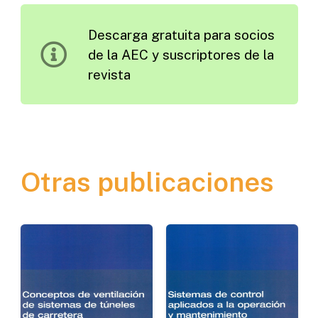
Señales
Descarga gratuita para socios
de
de la AEC y suscriptores de la
Tráfico
revista
de
Calidad
cantidad
Otras publicaciones