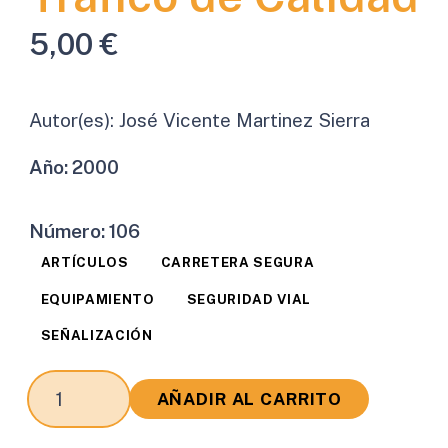
5,00
€
Autor(es):
José Vicente Martinez Sierra
Año:
2000
Número:
106
ARTÍCULOS
CARRETERA SEGURA
EQUIPAMIENTO
SEGURIDAD VIAL
SEÑALIZACIÓN
La
AÑADIR AL CARRITO
Necesidad
de