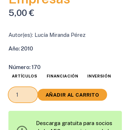
5,00
€
Autor(es):
Lucía Miranda Pérez
Año:
2010
Número:
170
ARTÍCULOS
FINANCIACIÓN
INVERSIÓN
La
AÑADIR AL CARRITO
I+D-
i
un
Descarga gratuita para socios
Reto