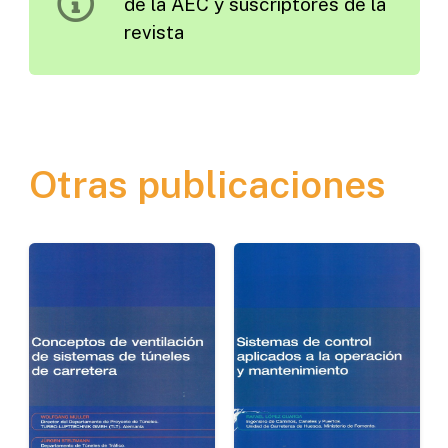
de la AEC y suscriptores de la
para
revista
las
Empresas
cantidad
Otras publicaciones