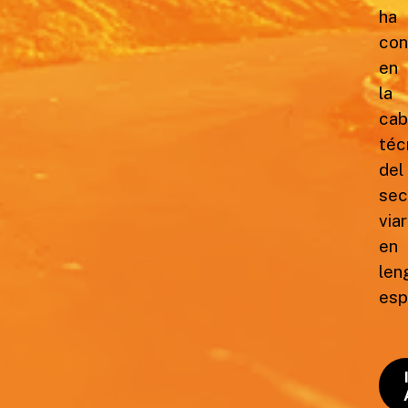
ha
con
en
la
cab
téc
del
sec
viar
en
len
esp