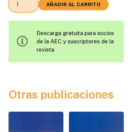
La
AÑADIR AL CARRITO
Gestión
Viaria
del
Descarga gratuita para socios
Nuevo
de la AEC y suscriptores de la
Equipo
revista
de
Gobierno
de
la
Diputación
Otras publicaciones
de
Sevilla
cantidad