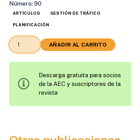
Número:
90
ARTÍCULOS
GESTIÓN DE TRÁFICO
PLANIFICACIÓN
La
AÑADIR AL CARRITO
Gestión
Integral
de
Descarga gratuita para socios
los
de la AEC y suscriptores de la
Planes
revista
de
Aforo
de
Carreteras
como
Instrumento