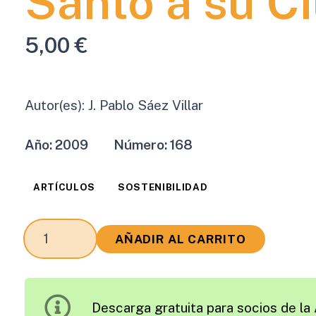
Santo a su C
5,00
€
Autor(es):
J. Pablo Sáez Villar
Año:
2009
Número:
168
ARTÍCULOS
SOSTENIBILIDAD
La
AÑADIR AL CARRITO
Cofradía
de
Santo
Descarga gratuita para socios de la 
Domingo