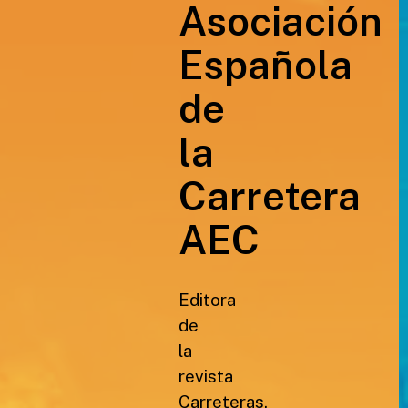
Asociación
Española
de
la
Carretera
AEC
Editora
de
la
revista
Carreteras,