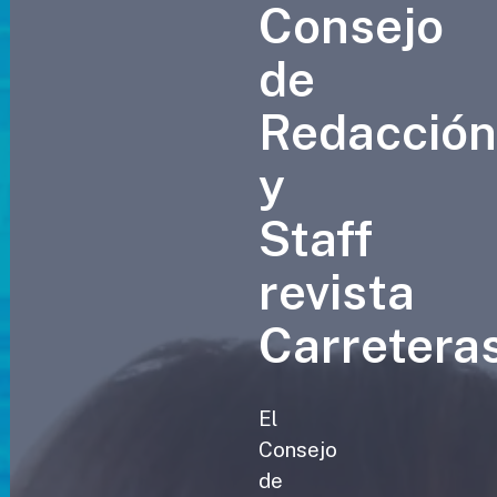
Consejo
de
Redacció
y
Staff
revista
Carretera
El
Consejo
de