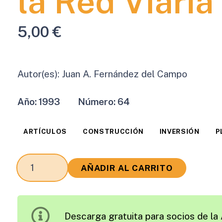
la Red Viaria
5,00
€
Autor(es):
Juan A. Fernández del Campo
Año:
1993
Número:
64
ARTÍCULOS
CONSTRUCCIÓN
INVERSIÓN
P
La
AÑADIR AL CARRITO
Asociación
Española
de
Descarga gratuita para socios de la 
la