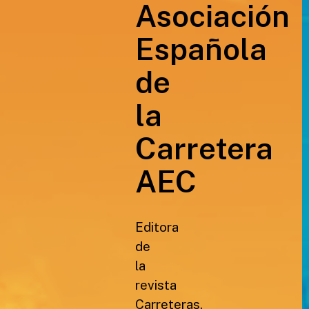
Asociación
Española
de
la
Carretera
AEC
Editora
de
la
revista
Carreteras,