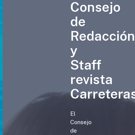
Consejo
de
Redacció
y
Staff
revista
Carretera
El
Consejo
de