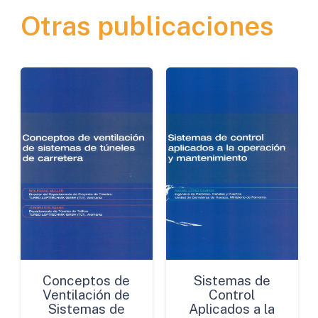
Otras publicaciones
GNSS
y
Otras
Herramientas
de
Bajo
Coste
cantidad
Conceptos de
Sistemas de
Ventilación de
Control
Sistemas de
Aplicados a la