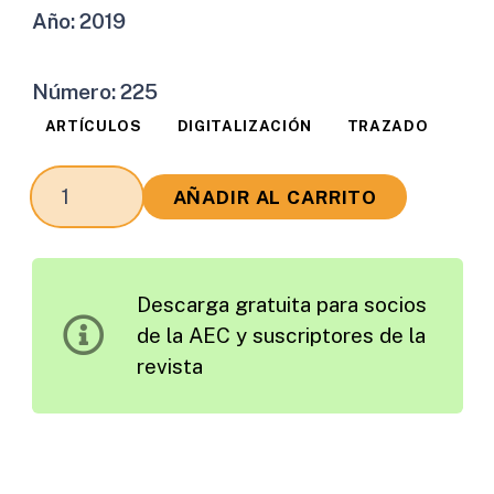
Año:
2019
Número:
225
ARTÍCULOS
DIGITALIZACIÓN
TRAZADO
Inventarios
AÑADIR AL CARRITO
de
Carreteras
y
Descarga gratuita para socios
Reconstrucción
de la AEC y suscriptores de la
del
revista
Trazado
mediante
Vídeo,
Receptores
de