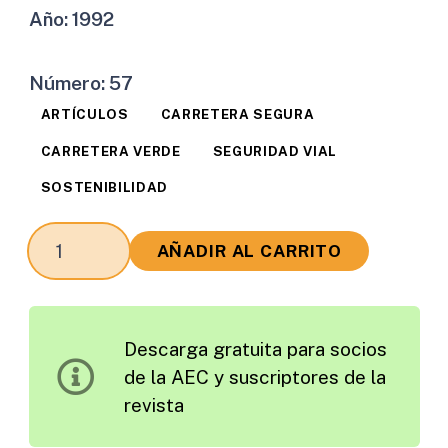
Año:
1992
Número:
57
ARTÍCULOS
CARRETERA SEGURA
CARRETERA VERDE
SEGURIDAD VIAL
SOSTENIBILIDAD
Introducción
AÑADIR AL CARRITO
Metodológica
para
el
Descarga gratuita para socios
Estudio
de la AEC y suscriptores de la
de
revista
los
Efectos