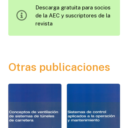
Descarga gratuita para socios
Locales
de la AEC y suscriptores de la
con
revista
las
Vías
de
Gran
Capacidad
Otras publicaciones
cantidad