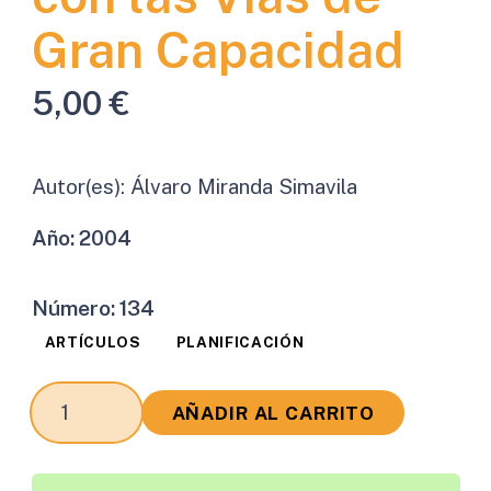
Gran Capacidad
5,00
€
Autor(es):
Álvaro Miranda Simavila
Año:
2004
Número:
134
ARTÍCULOS
PLANIFICACIÓN
Integración
AÑADIR AL CARRITO
de
las
Redes