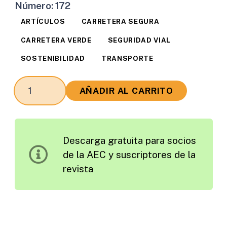
Número:
172
ARTÍCULOS
CARRETERA SEGURA
CARRETERA VERDE
SEGURIDAD VIAL
SOSTENIBILIDAD
TRANSPORTE
Indicadores
AÑADIR AL CARRITO
para
la
Evaluación
Descarga gratuita para socios
de
de la AEC y suscriptores de la
los
revista
Impactos
Generados
por
Intervenciones
en